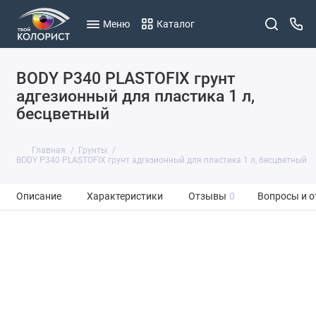
Меню
Каталог
BODY P340 PLASTOFIX грунт
адгезионный для пластика 1 л,
бесцветный
Главная
Грунты
BODY P340 PLASTOFIX грунт адгезионный для пластика 1 л, бесцветный
Описание
Характеристики
Отзывы
0
Вопросы и о