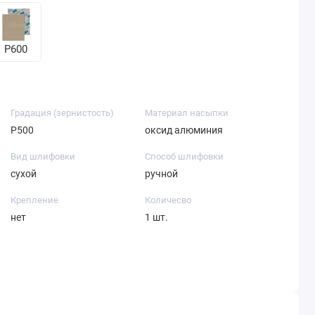
P600
Градация (зернистость)
Материал насыпки
P500
оксид алюминия
Вид шлифовки
Способ шлифовки
сухой
ручной
Крепление
Количесво
нет
1 шт.