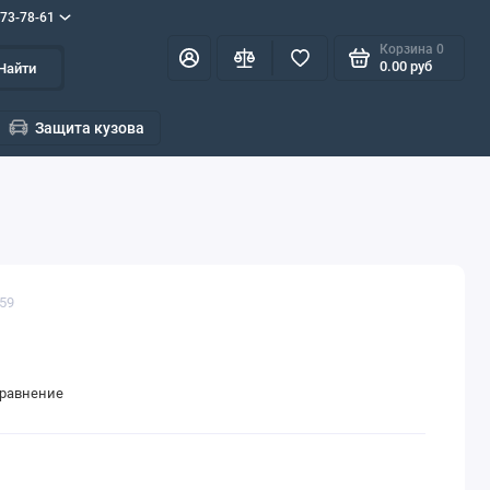
573-78-61
Корзина
0
0.00 руб
Найти
Защита кузова
659
сравнение