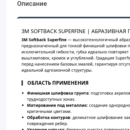
Описание
3M SOFTBACK SUPERFINE | АБРАЗИВНАЯ ГУ
3M Softback Superfine
— высокотехнологичный абраз
предназначенный для тонкой финишной шлифовки по
исключительной гибкости, губка идеально повторяет
выштамповок, кромок и углублений. Градация Superf
перед нанесением базовых эмалей, гарантируя отсут
идеальной адгезионной структуры.
ОБЛАСТЬ ПРИМЕНЕНИЯ
Финишная шлифовка грунта
: подготовка акрило
труднодоступных зонах.
Матирование под металлик
: создание однородн
критичными цветами.
Обработка контуров
: деликатное шлифование зак
повреждения ребер.
Удаление напыла
: бережная очистка поверхности