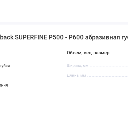
back SUPERFINE Р500 - P600 абразивная гу
Объем, вес, размер
губка
Ширина, мм
Длина, мм
иния