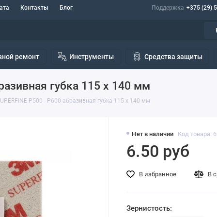
ата
Контакты
Блог
Поддержка
+375 (29) 
вной ремонт
Инструменты
Средства защиты
разивная губка 115 х 140 мм
SUPERFINE Р500 - P600 абразивная губка 115 х 140 мм
Нет в наличии
Код товара: 
6.50 руб
В избранное
В 
Зернистость: