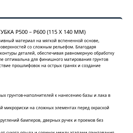
БКА P500 – P600 (115 Х 140 ММ)
ивный материал на мягкой вспененной основе,
верхностей со сложным рельефом. Благодаря
 контуры деталей, обеспечивая равномерную обработку
ine оптимальна для финишного матирования грунтов
ствие прошлифовок на острых гранях и создание
вых грунтов-наполнителей к нанесению базы и лака в
ой микрориски на сложных элементах перед окраской
руглений бамперов, дверных ручек и проемов без
 от сухого опыла и соринок между этапами грунтования