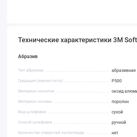
Технические характеристики 3M Soft
Абразив
Тип абразива
абразивная 
Градация (зернистость)
P500
Материал насыпки
оксид алюм
Материал основы
поролон
Вид шлифовки
сухой
Способ шлифовки
ручной
Количество отверстий пылеотвода
нет