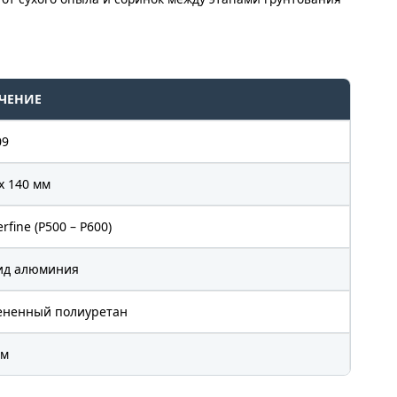
ЧЕНИЕ
09
х 140 мм
rfine (P500 – P600)
ид алюминия
ененный полиуретан
мм