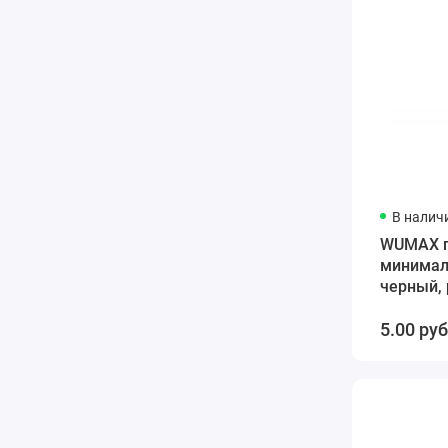
В налич
WUMAX п
минималь
черный, 
5.00 руб