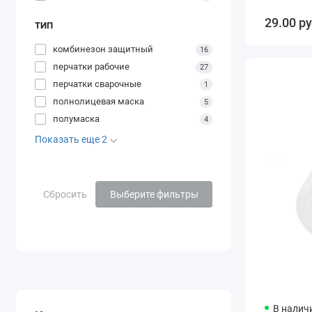
29.00 р
ТИП
комбинезон защитный
16
перчатки рабочие
27
перчатки сварочные
1
полнолицевая маска
5
полумаска
4
Показать еще 2
Сбросить
Выберите фильтры
В налич