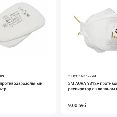
аз
Нет в наличии
 противоаэрозольный
3М AURA 9312+ против
ьтр
респиратор с клапаном
9.00 руб