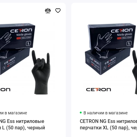
ии в магазине
В наличии в магазине
NG Ess нитриловые
CETRON NG Ess нитрило
 L (50 пар), черный
перчатки XL (50 пар), ч