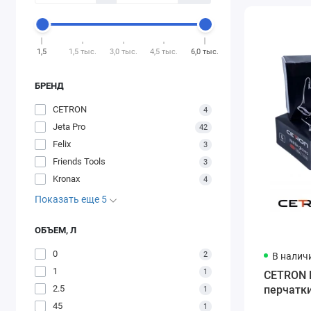
1,5
1,5 тыс.
3,0 тыс.
4,5 тыс.
6,0 тыс.
БРЕНД
CETRON
4
Jeta Pro
42
Felix
3
Friends Tools
3
Kronax
4
Показать еще 5
ОБЪЕМ, Л
0
2
В налич
1
1
CETRON 
перчатки
2.5
1
45
1