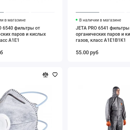
ии в магазине
В наличии в магазине
O 6540 фильтры от
JETA PRO 6541 фильтры
ских паров и кислых
органических паров и к
ласс A1Е1
газов, класс A1E1B1K1
уб
55.00 руб