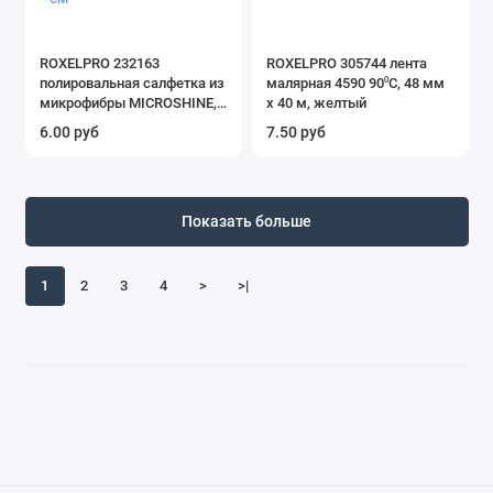
ROXELPRO 232163
ROXELPRO 305744 лента
полировальная салфетка из
малярная 4590 90⁰С, 48 мм
микрофибры MICROSHINE,
х 40 м, желтый
40 х 40 см
6.00 руб
7.50 руб
Показать больше
1
2
3
4
>
>|