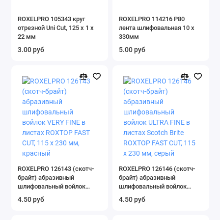
ROXELPRO 105343 круг
ROXELPRO 114216 Р80
отрезной Uni Cut, 125 х 1 х
лента шлифовальная 10 х
22 мм
330мм
3.00 руб
5.00 руб
ROXELPRO 126143 (скотч-
ROXELPRO 126146 (скотч-
брайт) абразивный
брайт) абразивный
шлифовальный войлок
шлифовальный войлок
VERY FINE в листах ROXTOP
ULTRA FINE в листах Scotch
4.50 руб
4.50 руб
FAST CUT, 115 х 230 мм,
Brite ROXTOP FAST CUT, 115
красный
х 230 мм, серый