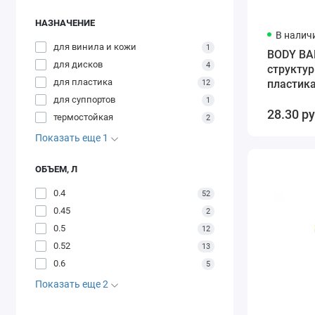
НАЗНАЧЕНИЕ
В налич
для винила и кожи
1
BODY BA
для дисков
4
структур
для пластика
пластика
12
серый
для суппортов
1
28.30 р
термостойкая
2
Показать еще 1
ОБЪЕМ, Л
0.4
52
0.45
2
0.5
12
0.52
13
0.6
5
Показать еще 2