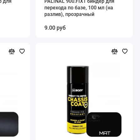
р для
PALINAL 900.FIX1 биндер для
перехода по базе, 100 мл (на
разлив), прозрачный
9.00 руб