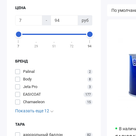
ЦЕНА
-
руб
7
29
51
72
94
БРЕНД
Palinal
2
Body
8
Jeta Pro
3
EASICOAT
177
Chamaeleon
15
Показать еще 12
ТАРА
В налич
аэрозольный баллон
82