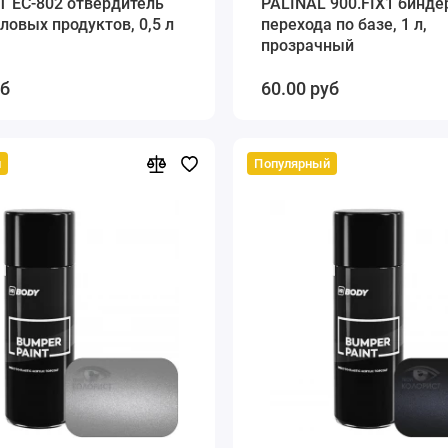
T EC-802 отвердитель
PALINAL 900.FIX1 бинде
ловых продуктов, 0,5 л
перехода по базе, 1 л,
прозрачный
уб
60.00 руб
й
Популярный