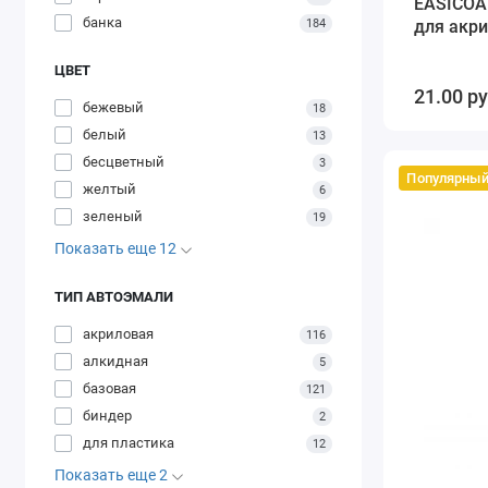
EASICOA
банка
184
для акри
ЦВЕТ
21.00 р
бежевый
18
белый
13
бесцветный
3
Популярны
желтый
6
зеленый
19
Показать еще 12
ТИП АВТОЭМАЛИ
акриловая
116
алкидная
5
базовая
121
биндер
2
для пластика
12
Показать еще 2