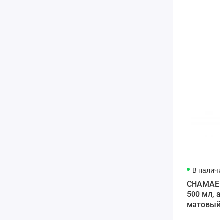
В налич
CHAMAEL
500 мл, 
матовы