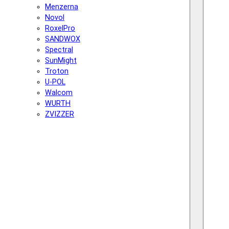
Menzerna
Novol
RoxelPro
SANDWOX
Spectral
SunMight
Troton
U-POL
Walcom
WURTH
ZVIZZER