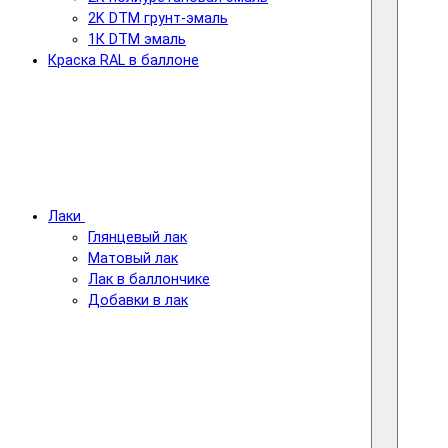
2K DTM грунт-эмаль
1К DTM эмаль
Краска RAL в баллоне
Лаки
Глянцевый лак
Матовый лак
Лак в баллончике
Добавки в лак