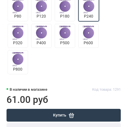
P80
P120
P180
P240
P320
P400
P500
P600
P800
В наличии в магазине
Код товара: 1291
61.00 руб
Купить