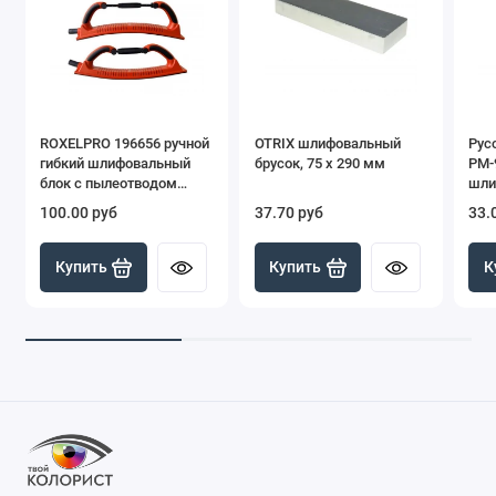
ROXELPRO 196656 ручной
OTRIX шлифовальный
Рус
гибкий шлифовальный
брусок, 75 х 290 мм
РМ-
блок с пылеотводом
шли
регулируемый, 70 х 400
пыл
100.00 руб
37.70 руб
33.
мм
мм
Купить
Купить
К