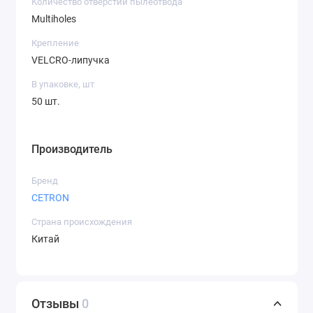
Количество отверстий пылеотвода
Multiholes
Крепление
VELCRO-липучка
В упаковке, шт
50 шт.
Производитель
Бренд
CETRON
Страна происхождения
Китай
Отзывы
0