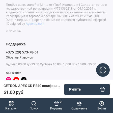
Подбор автоэмалей в Минске «Твой Колорист» | Свидетельство о
государственной регистрации №791366218 от 04.10.2024 г.
выдано Осиповичским городским исполнительным комитетом.
Регистрация в торговом реестре №738017 от 23.12.2024г. ООО
"Алани Верничи" | Предложение не является публичной офертой
| Designed by
Agvento.com
2021-2026
Поддержка
+375 (29) 573-78-61
Обратный звонок
Будни с 09:00 до 19:00 Суббота 10:00 - 17:00 Вск 10:00 - 15:00
Мы в сети
CETRON APEX CD P240 шлифовальный диск, 150 мм, уп. 50 шт.
Купить
61.00 руб
0
Каталог
Поиск
Корзина
Сравнение
Войти