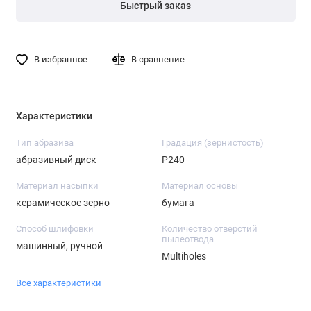
Быстрый заказ
В избранное
В сравнение
Характеристики
Тип абразива
Градация (зернистость)
абразивный диск
P240
Материал насыпки
Материал основы
керамическое зерно
бумага
Способ шлифовки
Количество отверстий
пылеотвода
машинный, ручной
Multiholes
Все характеристики