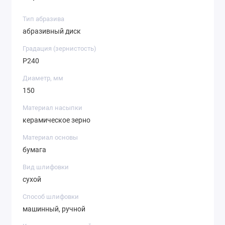
Тип абразива
абразивный диск
Градация (зернистость)
P240
Диаметр, мм
150
Материал насыпки
керамическое зерно
Материал основы
бумага
Вид шлифовки
сухой
Способ шлифовки
машинный, ручной