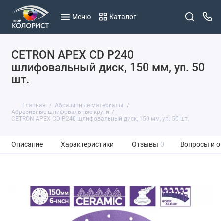
Меню
Каталог
CETRON APEX CD P240
шлифовальный диск, 150 мм, уп. 50
шт.
Главная
Абразивные материалы
Абразивные шлифовальные круги
CETRON APEX CD P240 шлифовальный диск, 150 мм, уп. 50 шт.
Описание
Характеристики
Отзывы
0
Вопросы и о