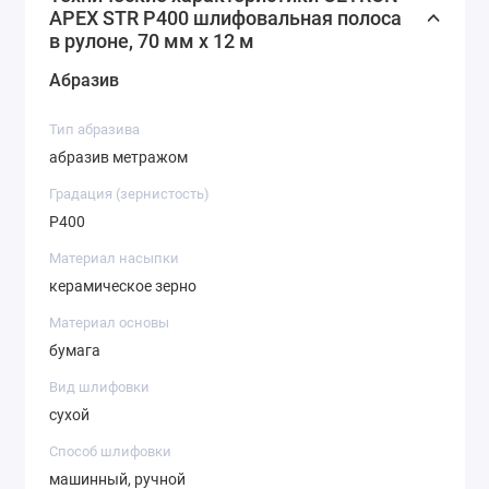
APEX STR Р400 шлифовальная полоса
в рулоне, 70 мм х 12 м
Абразив
Тип абразива
абразив метражом
Градация (зернистость)
P400
Материал насыпки
керамическое зерно
Материал основы
бумага
Вид шлифовки
сухой
Способ шлифовки
машинный, ручной