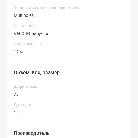
Количество отверстий пылеотвода
Multiholes
Крепление
VELCRO-липучка
В упаковке, шт
12 м
Объем, вес, размер
Ширина, мм
70
Длина, м
12
Производитель