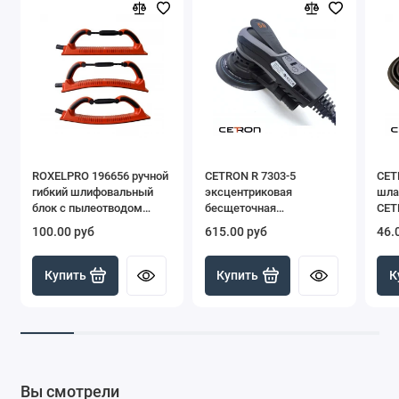
ROXELPRO 196656 ручной
CETRON R 7303-5
CET
гибкий шлифовальный
эксцентриковая
шла
блок с пылеотводом
бесщеточная
CET
регулируемый, 70 х 400
шлифовальная машинка
ант
100.00 руб
615.00 руб
46.
мм
150 мм, ход 5.0 мм
эфф
Купить
Купить
К
Вы смотрели