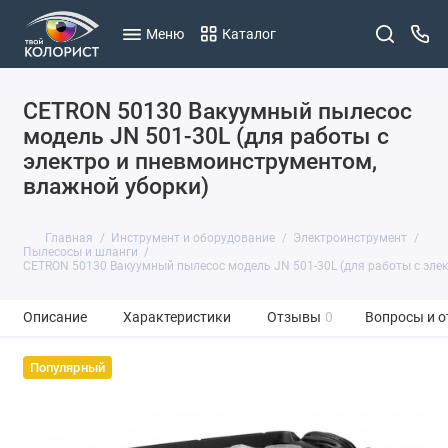
Меню
Каталог
CETRON 50130 Вакуумный пылесос
модель JN 501-30L (для работы с
электро и пневмоинструментом,
влажной уборки)
Главная
Инструмент и оборудование
Электроинструмент
Пылесосы и шланги
CETRON 50130 Вакуумный пылесос модель JN 501-30L (для работы с эле
Описание
Характеристики
Отзывы
0
Вопросы и о
Популярный