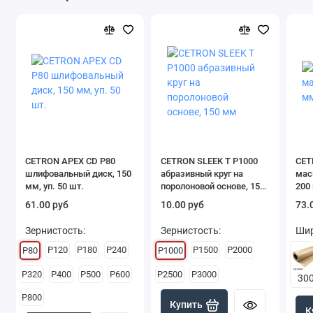
CETRON APEX CD P80
CETRON SLEEK T Р1000
CET
шлифовальный диск, 150
абразивный круг на
мас
мм, уп. 50 шт.
поролоновой основе, 150
200
мм
61.00 руб
10.00 руб
73.
Зернистость:
Зернистость:
Шир
P120
P180
P240
P1500
P2000
P80
P1000
P320
P400
P500
P600
P2500
P3000
30
P800
Купить
К