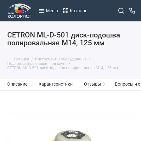
Меню
Каталог
CETRON ML-D-501 диск-подошва
полировальная M14, 125 мм
Главная
Инструмент и оборудование
Подложки (прокладки) под круги
CETRON ML-D-501 диск-подошва полировальная M14, 125 мм
Описание
Характеристики
Отзывы
0
Вопросы и о