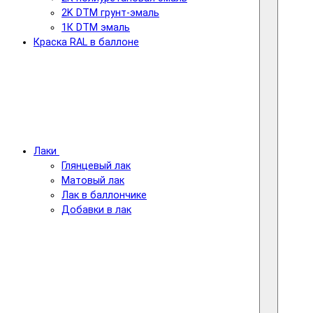
2K DTM грунт-эмаль
1К DTM эмаль
Краска RAL в баллоне
Лаки
Глянцевый лак
Матовый лак
Лак в баллончике
Добавки в лак