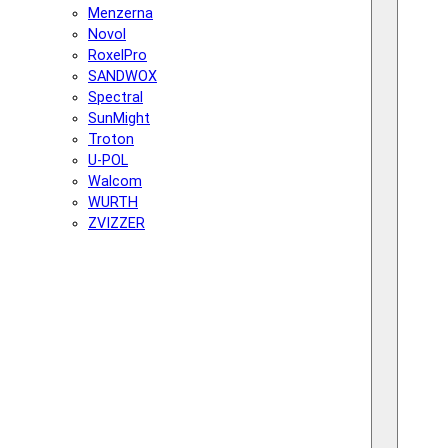
Menzerna
Novol
RoxelPro
SANDWOX
Spectral
SunMight
Troton
U-POL
Walcom
WURTH
ZVIZZER