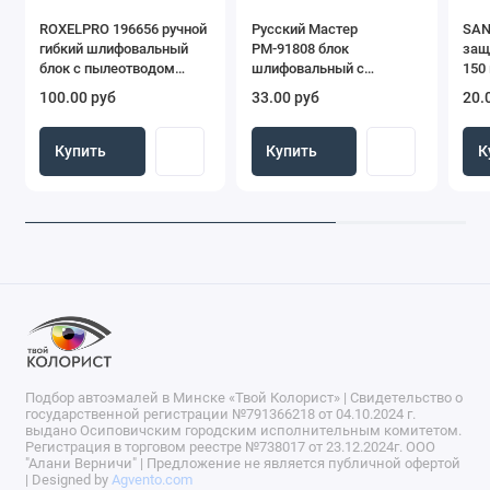
ROXELPRO 196656 ручной
Русский Мастер
SAN
гибкий шлифовальный
РМ-91808 блок
защ
блок с пылеотводом
шлифовальный с
150
регулируемый, 70 х 400
пылеотводом, 70 Х 125
100.00 руб
33.00 руб
20.
мм
мм
Купить
Купить
К
Подбор автоэмалей в Минске «Твой Колорист» | Свидетельство о
государственной регистрации №791366218 от 04.10.2024 г.
выдано Осиповичским городским исполнительным комитетом.
Регистрация в торговом реестре №738017 от 23.12.2024г. ООО
"Алани Верничи" | Предложение не является публичной офертой
| Designed by
Agvento.com