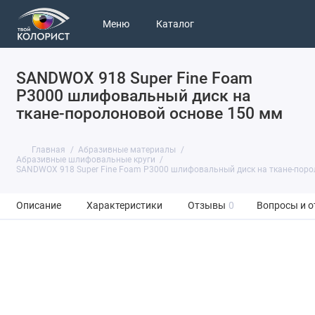
Меню
Каталог
SANDWOX 918 Super Fine Foam
Р3000 шлифовальный диск на
ткане-поролоновой основе 150 мм
Главная
Абразивные материалы
Абразивные шлифовальные круги
SANDWOX 918 Super Fine Foam Р3000 шлифовальный диск на ткане-поро
Описание
Характеристики
Отзывы
0
Вопросы и о