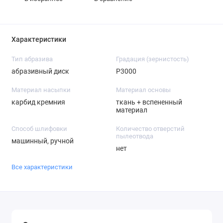
Характеристики
Тип абразива
Градация (зернистость)
абразивный диск
P3000
Материал насыпки
Материал основы
карбид кремния
ткань + вспененный
материал
Способ шлифовки
Количество отверстий
пылеотвода
машинный, ручной
нет
Все характеристики