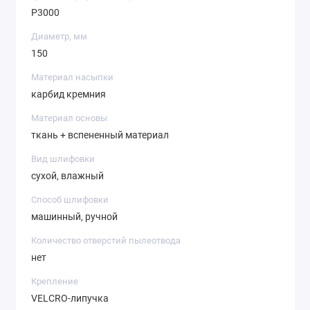
P3000
Диаметр, мм
150
Материал насыпки
карбид кремния
Материал основы
ткань + вспененный материал
Вид шлифовки
сухой, влажный
Способ шлифовки
машинный, ручной
Количество отверстий пылеотвода
нет
Крепление
VELCRO-липучка