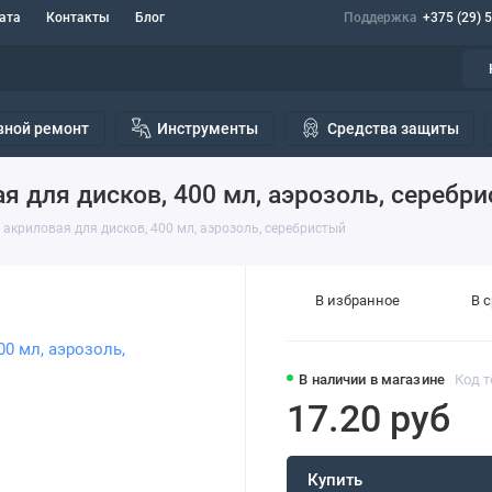
ата
Контакты
Блог
Поддержка
+375 (29) 
вной ремонт
Инструменты
Средства защиты
я для дисков, 400 мл, аэрозоль, серебр
 акриловая для дисков, 400 мл, аэрозоль, серебристый
В избранное
В 
В наличии в магазине
Код т
17.20 руб
Купить