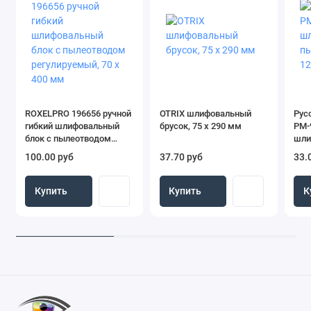
ROXELPRO 196656 ручной
OTRIX шлифовальный
Рус
гибкий шлифовальный
брусок, 75 х 290 мм
РМ-
блок с пылеотводом
шли
регулируемый, 70 х 400
пыл
100.00 руб
37.70 руб
33.
мм
мм
Купить
Купить
К