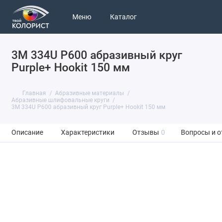
Меню
Каталог
3M 334U P600 абразивный круг
Purple+ Hookit 150 мм
Главная
Абразивные материалы
Абразивные шлифовальные круги
3M 334U P600 абразивный круг Purple+ Hookit 150 мм
Описание
Характеристики
Отзывы
0
Вопросы и о