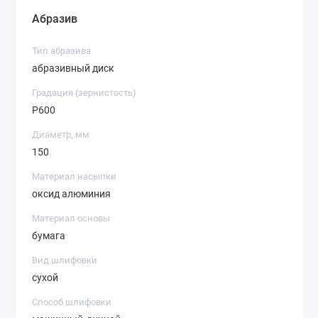
Абразив
Тип абразива
абразивный диск
Градация (зернистость)
P600
Диаметр, мм
150
Материал насыпки
оксид алюминия
Материал основы
бумага
Вид шлифовки
сухой
Способ шлифовки