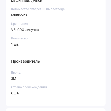
машинный, ручной
Количество отверстий пылеотвода
Multiholes
Крепление
VELCRO-липучка
Количесво
1 шт.
Производитель
Бренд
3M
Страна происхождения
США