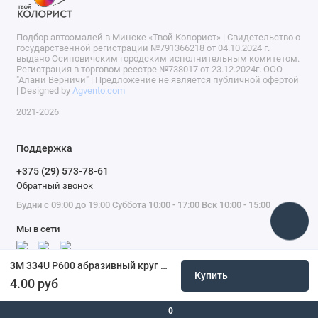
Подбор автоэмалей в Минске «Твой Колорист» | Свидетельство о
государственной регистрации №791366218 от 04.10.2024 г.
выдано Осиповичским городским исполнительным комитетом.
Регистрация в торговом реестре №738017 от 23.12.2024г. ООО
"Алани Верничи" | Предложение не является публичной офертой
| Designed by
Agvento.com
2021-2026
Поддержка
+375 (29) 573-78-61
Обратный звонок
Будни с 09:00 до 19:00 Суббота 10:00 - 17:00 Вск 10:00 - 15:00
Мы в сети
3M 334U P600 абразивный круг Purple+ Hookit 150 мм
Купить
4.00 руб
0