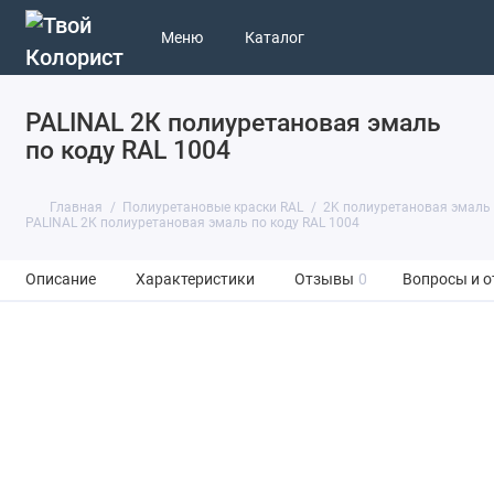
Меню
Каталог
PALINAL 2К полиуретановая эмаль
по коду RAL 1004
Главная
Полиуретановые краски RAL
2K полиуретановая эмаль
PALINAL 2К полиуретановая эмаль по коду RAL 1004
Описание
Характеристики
Отзывы
0
Вопросы и о