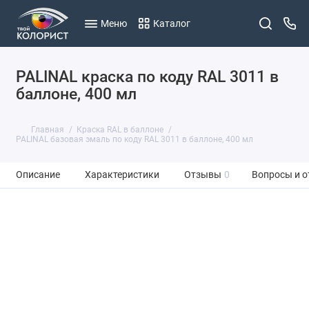
Меню
Каталог
PALINAL краска по коду RAL 3011 в
баллоне, 400 мл
Главная
Краска RAL в баллоне
PALINAL базовая эмаль по коду RAL 3011 в баллоне, 400 мл
Описание
Характеристики
Отзывы
0
Вопросы и о