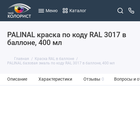
Меню
Каталог
PALINAL краска по коду RAL 3017 в
баллоне, 400 мл
Главная
Краска RAL в баллоне
PALINAL базовая эмаль по коду RAL 3017 в баллоне, 400 мл
Описание
Характеристики
Отзывы
0
Вопросы и о