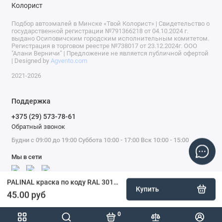
Подбор автоэмалей в Минске «Твой Колорист» | Свидетельство о
государственной регистрации №791366218 от 04.10.2024 г.
выдано Осиповичским городским исполнительным комитетом.
Регистрация в торговом реестре №738017 от 23.12.2024г. ООО
"Алани Верничи" | Предложение не является публичной офертой
| Designed by
Agvento.com
2021-2026
Поддержка
+375 (29) 573-78-61
Обратный звонок
Будни с 09:00 до 19:00 Суббота 10:00 - 17:00 Вск 10:00 - 15:00
Мы в сети
PALINAL краска по коду RAL 3017 в баллоне, 400 мл
Купить
45.00 руб
0