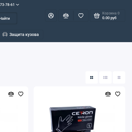
573-78-61
Корзина
0
0.00 руб
Найти
Защита кузова