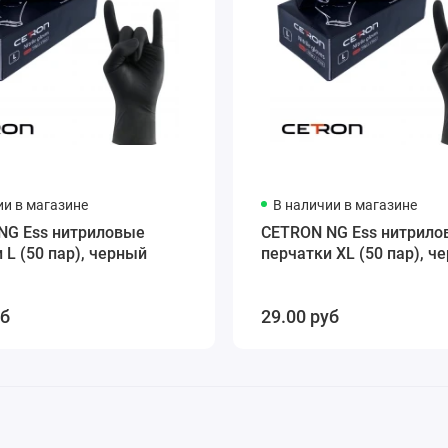
ии в магазине
В наличии в магазине
NG Ess нитриловые
CETRON NG Ess нитрило
 L (50 пар), черный
перчатки XL (50 пар), ч
уб
29.00 руб