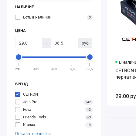
НАЛИЧИЕ
Есть в наличии
3
ЦЕНА
-
руб
В налич
29,0
30,9
32,8
34,6
36,5
CETRON 
перчатки
БРЕНД
CETRON
29.00 р
Jeta Pro
+42
Felix
+3
Friends Tools
+3
Kronax
+4
Показать еще 5