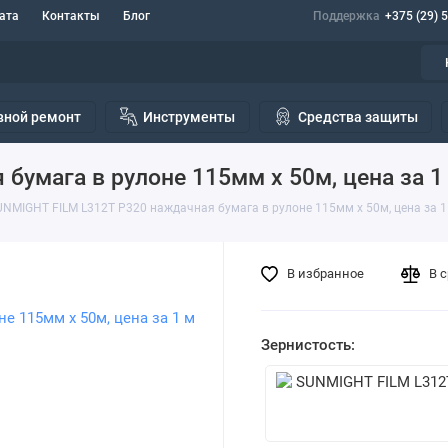
ата
Контакты
Блог
Поддержка
+375 (29) 
вной ремонт
Инструменты
Средства защиты
бумага в рулоне 115мм х 50м, цена за 1
UNMIGHT FILM L312T Р320 наждачная бумага в рулоне 115мм х 50м, цена за 1
В избранное
В 
Зернистость: