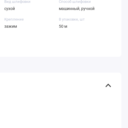
Вид шлифовки
Способ шлифовки
сухой
машинный, ручной
Крепление
В упаковке, шт
зажим
50 м