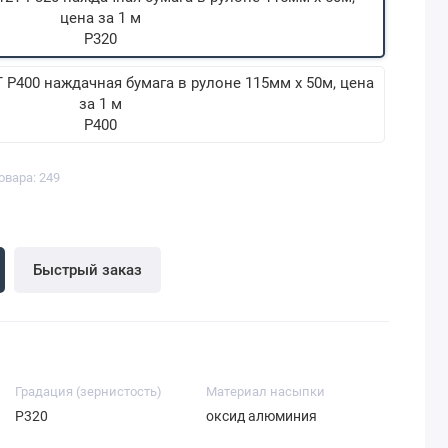
P320
P400
овара: 249
Быстрый заказ
Градация (зернистость)
Материал насыпки
P320
оксид алюминия