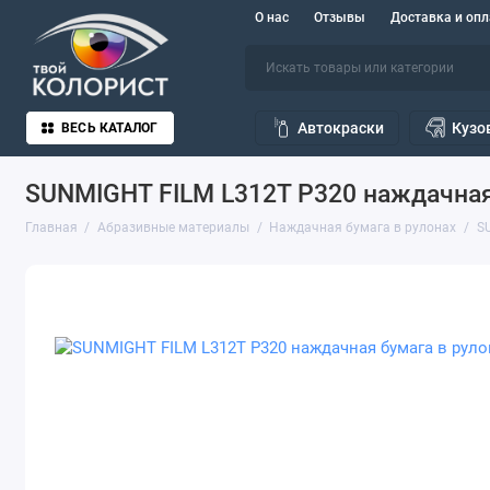
О нас
Отзывы
Доставка и опл
Автокраски
Кузо
ВЕСЬ КАТАЛОГ
SUNMIGHT FILM L312T Р320 наждачная 
Главная
Абразивные материалы
Наждачная бумага в рулонах
S