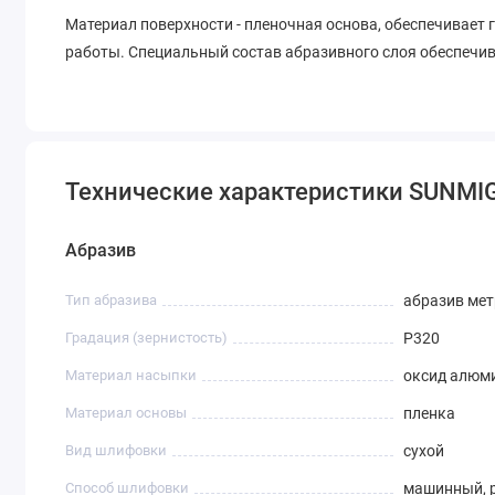
Материал поверхности - пленочная основа, обеспечивает 
работы. Специальный состав абразивного слоя обеспечи
Технические характеристики SUNMIG
Абразив
Тип абразива
абразив ме
Градация (зернистость)
P320
Материал насыпки
оксид алюм
Материал основы
пленка
Вид шлифовки
сухой
Способ шлифовки
машинный, 