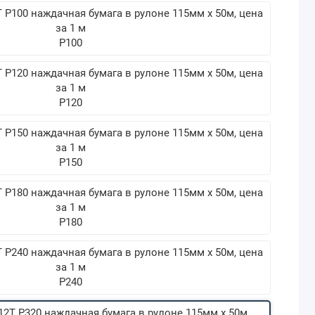
P100
P120
P150
P180
P240