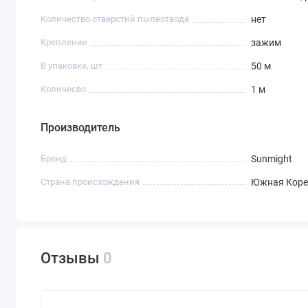
Количество отверстий пылеотвода
нет
Крепление
зажим
В упаковке, шт
50 м
Количесво
1 м
Производитель
Бренд
Sunmight
Страна происхождения
Южная Коре
Отзывы
0