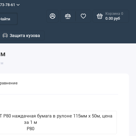
573-78-61
Корзина
0
0.00 руб
Найти
Защита кузова
 м
 м
сравнение
P80