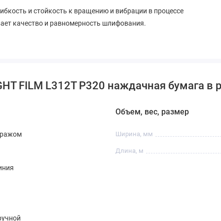
гибкость и стойкость к вращению и вибрации в процессе
вает качество и равномерность шлифования.
HT FILM L312T Р320 наждачная бумага в р
Объем, вес, размер
тражом
Ширина, мм
Длина, м
иния
ручной