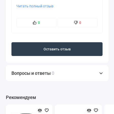
шероховатостей. Грунт хорошо защищает от
Читать полный отзыв
коррозии - это проверено временем.
0
0
Оставить отзыв
Вопросы и ответы
0
Рекомендуем