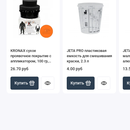
KRONAX сухое
JETA PRO пластиковая
JET
проявочное покрытие с
емкость для смешивания
мал
аппликатором, 100 гр,
краски, 2.3 л
алю
красный
шкал
26.70 руб
4.00 руб
13.
Купить
Купить
К