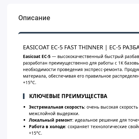
Описание
EASICOAT EC-5 FAST THINNER | EC-5 Р
Easicoat EC-5
— высококачественный быстрый разбави
разработан преимущественно для работы с 1К базов
необходимости проведения экспресс-ремонта. Продук
материала, обеспечивая его правильное распределе
+15°C.
КЛЮЧЕВЫЕ ПРЕИМУЩЕСТВА
Экстремальная скорость
: очень высокая скорост
межслойной выдержки.
Локальный ремонт
: идеальное решение для точе
Работа в холоде
: сохраняет технологические сво
+15°C.