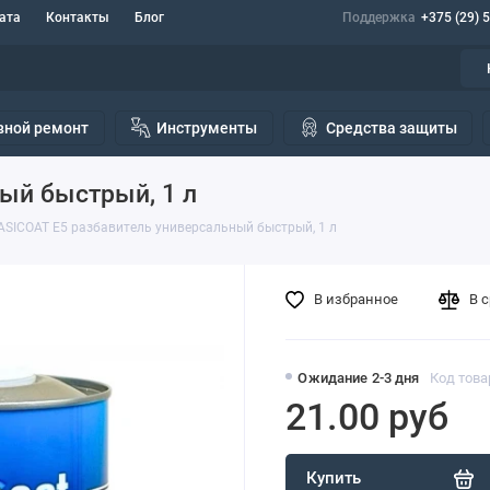
ата
Контакты
Блог
Поддержка
+375 (29) 
вной ремонт
Инструменты
Средства защиты
ый быстрый, 1 л
ASICOAT E5 разбавитель универсальный быстрый, 1 л
В избранное
В 
Ожидание 2-3 дня
Код това
21.00 руб
Купить