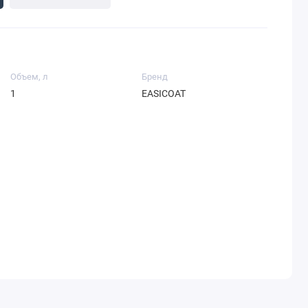
Объем, л
Бренд
1
EASICOAT