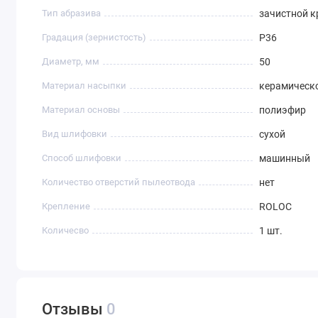
Тип абразива
зачистной к
Градация (зернистость)
P36
Диаметр, мм
50
Материал насыпки
керамическо
Материал основы
полиэфир
Вид шлифовки
сухой
Способ шлифовки
машинный
Количество отверстий пылеотвода
нет
Крепление
ROLOC
Количесво
1 шт.
Отзывы
0