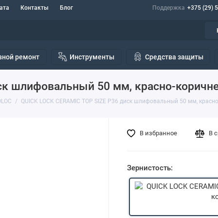
ата
Контакты
Блог
Поддержка
+375 (29) 
вной ремонт
Инструменты
Средства защиты
ск шлифовальный 50 мм, красно-коричн
OLOC
QUICK LOCK CERAMIC TOP SIZE Р36 диск шлифовальный 50 мм, красно
В избранное
В 
Зернистость: