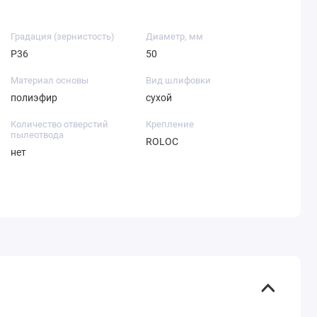
Градация (зернистость)
Диаметр, мм
P36
50
Материал основы
Вид шлифовки
полиэфир
сухой
Количество отверстий
Крепление
пылеотвода
ROLOC
нет