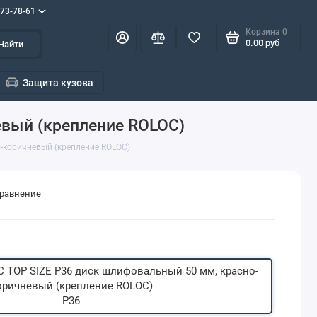
573-78-61
Корзина
0
0.00 руб
Найти
Защита кузова
евый (крепление ROLOC)
-коричневый (крепление ROLOC)
сравнение
P36