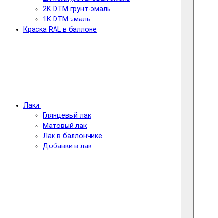
2K DTM грунт-эмаль
1К DTM эмаль
Краска RAL в баллоне
Лаки
Глянцевый лак
Матовый лак
Лак в баллончике
Добавки в лак