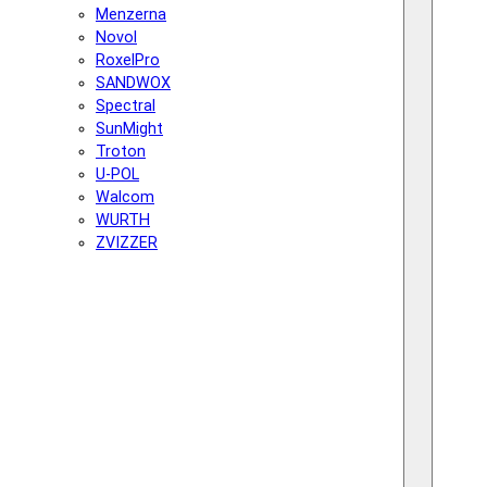
Menzerna
Novol
RoxelPro
SANDWOX
Spectral
SunMight
Troton
U-POL
Walcom
WURTH
ZVIZZER