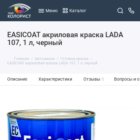
Меню
Каталог
EASICOAT акриловая краска LADA
107, 1 л, черный
Главная
Автоэмали
Готовые краски
EASICOAT акриловая краска LADA 107, 1 л, черный
Описание
Характеристики
Отзывы
0
Вопросы и о