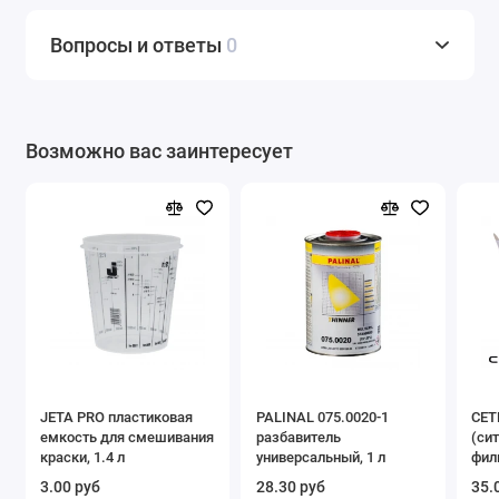
Вопросы и ответы
0
Возможно вас заинтересует
JETA PRO пластиковая
PALINAL 075.0020-1
CET
емкость для смешивания
разбавитель
(си
краски, 1.4 л
универсальный, 1 л
фил
тип
3.00 руб
28.30 руб
35.
(уп