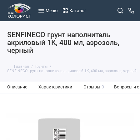
Меню
Каталог
SENFINECO грунт наполнитель
акриловый 1К, 400 мл, аэрозоль,
черный
Главная
Грунты
SENFINECO грунт наполнитель акриловый 1К, 400 мл, аэрозоль, черный
Описание
Характеристики
Отзывы
0
Вопросы и о