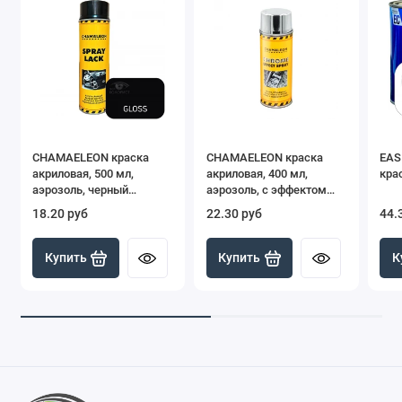
CHAMAELEON краска
CHAMAELEON краска
EAS
акриловая, 500 мл,
акриловая, 400 мл,
крас
аэрозоль, черный
аэрозоль, с эффектом
глянцевый
хрома
18.20 руб
22.30 руб
44.
Купить
Купить
К