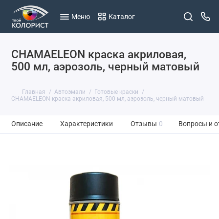
Меню
Каталог
CHAMAELEON краска акриловая,
500 мл, аэрозоль, черный матовый
Главная
Автоэмали
Готовые краски
CHAMAELEON краска акриловая, 500 мл, аэрозоль, черный матовый
Описание
Характеристики
Отзывы
0
Вопросы и о