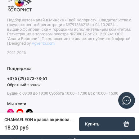
Подбор автоэмалей в Минске «Твой Колорист» | Свидетельство о
государственной регистрации №791366218 от 04.10.2024 г.
выдано Осиповичским городским исполнительным комитетом.
Регистрация в торговом реестре №738017 от 23.12.2024г. ООО
"Алани Верничи" | Предложение не является публичной офертой
| Designed by
Agvento.com
2021-2026
Поддержка
+375 (29) 573-78-61
Обратный звонок
Будни с 09:00 до 19:00 Суббота 10:00 - 17:00 Вск 10:00 - 15:00
Мы в сети
CHAMAELEON краска акриловая, 500 мл, аэрозоль, черный матовый
Купить
18.20 руб