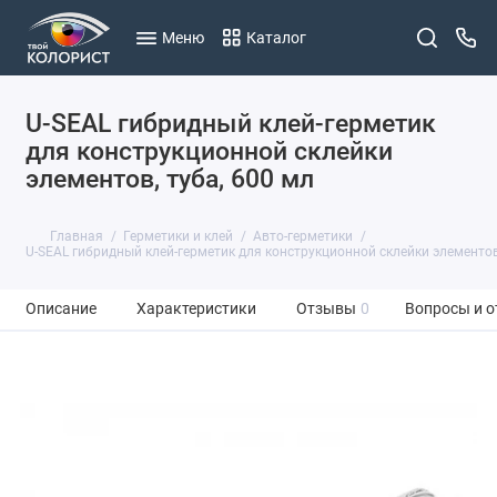
Меню
Каталог
U-SEAL гибридный клей-герметик
для конструкционной склейки
элементов, туба, 600 мл
Главная
Герметики и клей
Авто-герметики
U-SEAL гибридный клей-герметик для конструкционной склейки элементов,
Описание
Характеристики
Отзывы
0
Вопросы и о