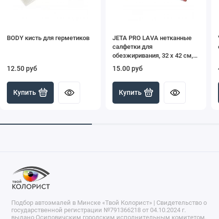
BODY кисть для герметиков
JETA PRO LAVA нетканные
салфетки для
обезжиривания, 32 х 42 см,
30 шт, красные
12.50 руб
15.00 руб
Купить
Купить
Подбор автоэмалей в Минске «Твой Колорист» | Свидетельство о
государственной регистрации №791366218 от 04.10.2024 г.
выдано Осиповичским городским исполнительным комитетом.