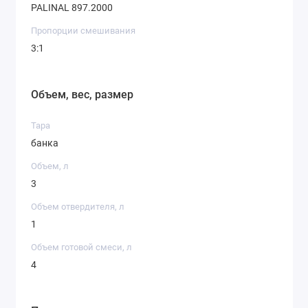
PALINAL 897.2000
Пропорции смешивания
3:1
Объем, вес, размер
Тара
банка
Объем, л
3
Объем отвердителя, л
1
Объем готовой смеси, л
4