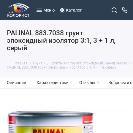
Меню
Каталог
PALINAL 883.7038 грунт
эпоксидный изолятор 3:1, 3 + 1 л,
серый
Главная
Грунты
Грунты Тип грунта эпоксидный. бренд palinal
PALINAL 883.7038 грунт эпоксидный изолятор 3:1, 3 + 1 л, серый
Описание
Характеристики
Отзывы
0
Вопросы и о