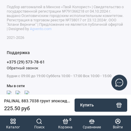
Подбор автоэмалей в Минске «Твой Колорист» | Свидетельство о
государственной регистрации №791366218 от 04.10.2024 г.
выдано Осиповичским городским исполнительным комитетом.
Регистрация в торговом реестре №738017 от 23.12.2024г. ООО
"Алани Верничи" | Предложение не является публичной офертой
| Designed by
Agvento.com
2021-2026
Поддержка
+375 (29) 573-78-61
Обратный звонок
Будни с 09:00 до 19:00 Суббота 10:00 - 17:00 Вск 10:00 - 15:00
Мы в сети
PALINAL 883.7038 грунт эпоксидный изолятор 3:1, 3 + 1 л, серый
Купить
225.50 руб
0
Каталог
Поиск
Корзина
Сравнение
Войти