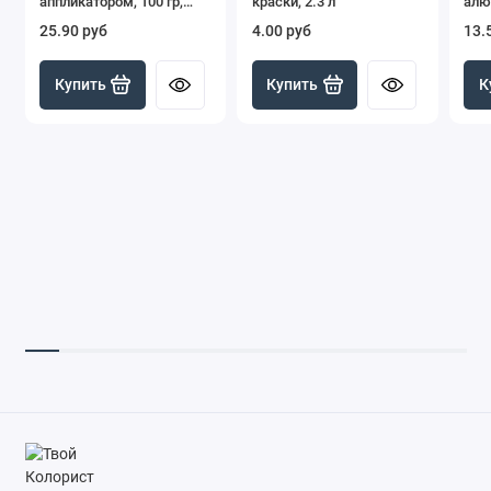
аппликатором, 100 гр,
краски, 2.3 л
алю
красный
шкал
25.90 руб
4.00 руб
13.
Купить
Купить
К