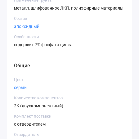
Применение грунта
металл, шлифованное ЛКП, полиэфирные материалы
Состав
эпоксидный
Особенности
содержит 7% фосфата цинка
Общие
Цвет
серый
Количество компонентов
2К (двухкомпонентный)
Комплект поставки
с отвердителем
Отвердитель