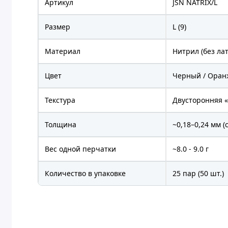
Артикул
JSN NATRIX/L
Размер
L (9)
Материал
Нитрил (без лат
Цвет
Черный / Оранж
Текстура
Двусторонняя «
Толщина
~0,18–0,24 мм 
Вес одной перчатки
~8.0 - 9.0 г
Количество в упаковке
25 пар (50 шт.)