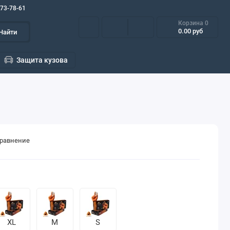
573-78-61
Корзина
0
0.00 руб
Найти
Защита кузова
сравнение
XL
M
S