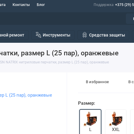
ата
Контакты
Блог
Поддержка
+375 (29) 
вной ремонт
Инструменты
Средства защиты
атки, размер L (25 пар), оранжевые
SN NATRIX нитриловые перчатки, размер L (25 пар), оранжевые
В избранное
В 
Размер:
L
XXL