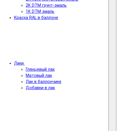
2K DTM грунт-эмаль
1К DTM эмаль
Краска RAL в баллоне
Лаки
Глянцевый лак
Матовый лак
Лак в баллончике
Добавки в лак