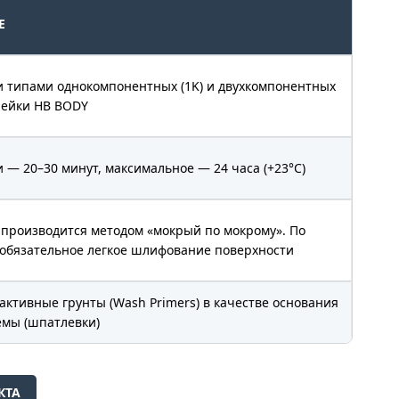
Е
и типами однокомпонентных (1K) и двухкомпонентных
нейки HB BODY
— 20–30 минут, максимальное — 24 часа (+23°C)
 производится методом «мокрый по мокрому». По
 обязательное легкое шлифование поверхности
активные грунты (Wash Primers) в качестве основания
емы (шпатлевки)
КТА