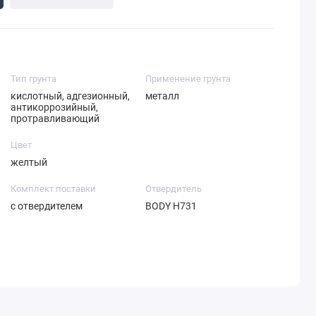
Тип грунта
Применение грунта
кислотный, адгезионный,
металл
антикоррозийный,
протравливающий
Цвет
желтый
Комплект поставки
Отвердитель
с отвердителем
BODY H731