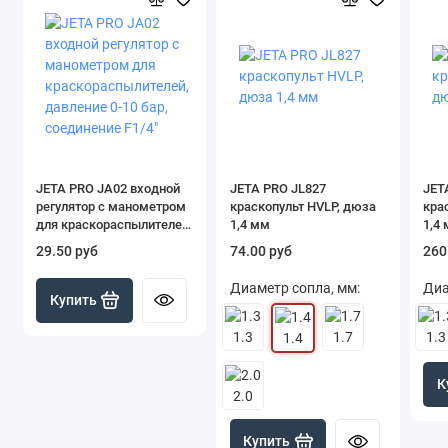
JETA PRO JA02 входной
JETA PRO JL827
JET
регулятор с манометром
краскопульт HVLP, дюза
кра
для краскораспылителей,
1,4 мм
1,4
давление 0-10 бар,
29.50 руб
74.00 руб
260
соединение F1/4"
Диаметр сопла, мм:
Диа
Купить
1.3
1.7
1.3
1.4
К
2.0
Купить