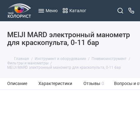
Меню
Каталог
MEIJI MARD электронный манометр
для краскопульта, 0-11 бар
Главная
Инструмент и оборудование
Пневмоинструмент
Фильтры и манометры
MEIJI MARD электронный манометр для краскопульта, 0-11 бар
Описание
Характеристики
Отзывы
0
Вопросы и о