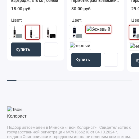
картридж, 310 мл, белый
герметик распыляемый,
гер
картридж, 290 мл,
кар
18.00 руб
30.00 руб
29.
бежевый
Цвет:
Цвет:
Цве
Купить
Купить
К
Подбор автоэмалей в Минске «Твой Колорист» | Свидетельство о
государственной регистрации №791366218 от 04.10.2024 г.
выдано Осиповичским городским исполнительным комитетом.