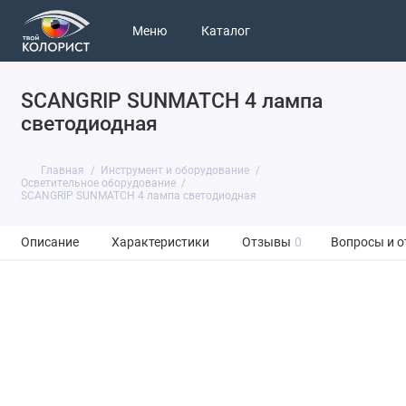
Меню
Каталог
SCANGRIP SUNMATCH 4 лампа
светодиодная
Главная
Инструмент и оборудование
Осветительное оборудование
SCANGRIP SUNMATCH 4 лампа светодиодная
Описание
Характеристики
Отзывы
0
Вопросы и о