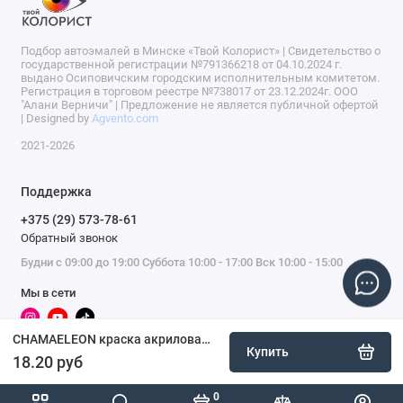
Подбор автоэмалей в Минске «Твой Колорист» | Свидетельство о
государственной регистрации №791366218 от 04.10.2024 г.
выдано Осиповичским городским исполнительным комитетом.
Регистрация в торговом реестре №738017 от 23.12.2024г. ООО
"Алани Верничи" | Предложение не является публичной офертой
| Designed by
Agvento.com
2021-2026
Поддержка
+375 (29) 573-78-61
Обратный звонок
Будни с 09:00 до 19:00 Суббота 10:00 - 17:00 Вск 10:00 - 15:00
Мы в сети
CHAMAELEON краска акриловая, 500 мл, аэрозоль, черный глянцевый
Купить
18.20 руб
0