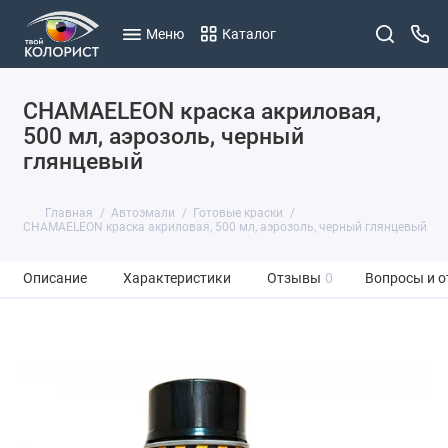
Меню
Каталог
CHAMAELEON краска акриловая,
500 мл, аэрозоль, черный
глянцевый
Главная
Автоэмали
Готовые краски
CHAMAELEON краска акриловая, 500 мл, аэрозоль, черный глянцевый
Описание
Характеристики
Отзывы
0
Вопросы и о