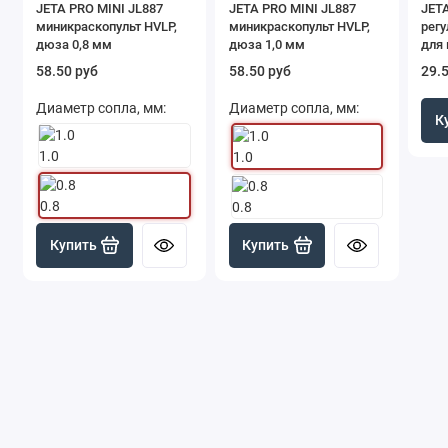
JETA PRO MINI JL887
JETA PRO MINI JL887
JET
миникраскопульт HVLP,
миникраскопульт HVLP,
рег
дюза 0,8 мм
дюза 1,0 мм
для
давл
58.50 руб
58.50 руб
29.
соед
Диаметр сопла, мм:
Диаметр сопла, мм:
К
1.0
1.0
0.8
0.8
Купить
Купить