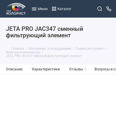
Меню
Каталог
JETA PRO JAC347 сменный
фильтрующий элемент
Главная
Инструмент и оборудование
Пневмоинструмент
Фильтры и манометры
JETA PRO JAC347 сменный фильтрующий элемент
Описание
Характеристики
Отзывы
0
Вопросы и о